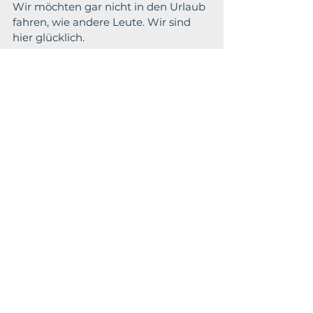
Wir möchten gar nicht in den Urlaub 
fahren, wie andere Leute. Wir sind 
hier glücklich.
Wenn wir entspannen, gehen wir 
durch den Garten in den Wald zum 
Spazieren. Meine Frau braucht auf 
den Weg dorthin immer etwas 
länger, weil sie hier und da an den 
Pflanzen zuppelt. Damit ich mich 
nicht langweile, sammle ich in der 
Zeit Äste.  🙂