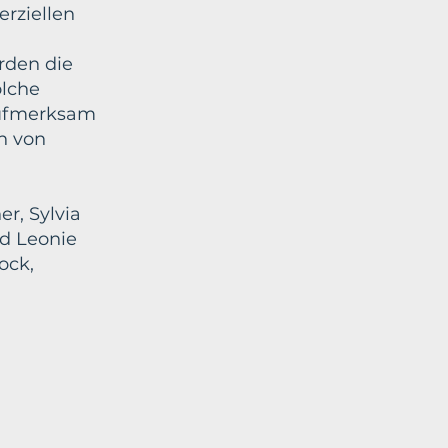
erziellen
erden die
olche
aufmerksam
n von
r, Sylvia
nd Leonie
ock,