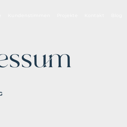
e
Kundenstimmen
Projekte
Kontakt
Blog
essum
G