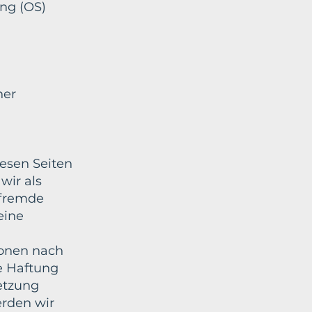
ung (OS)
ner
iesen Seiten
wir als
 fremde
eine
ionen nach
e Haftung
etzung
rden wir