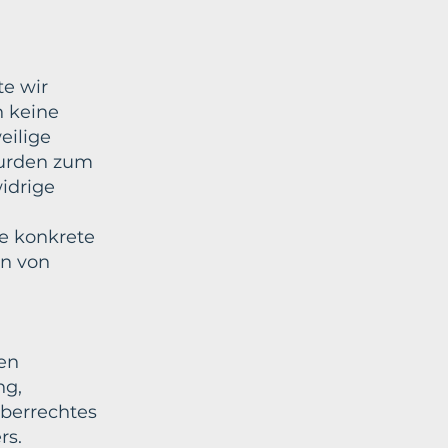
te wir
h keine
eilige
 wurden zum
idrige
ne konkrete
en von
ten
ng,
eberrechtes
rs.