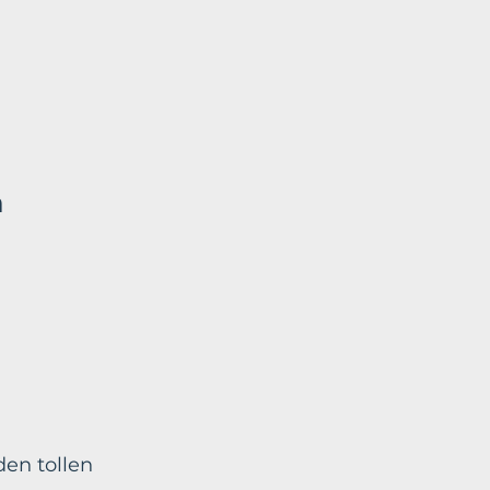
n
den tollen