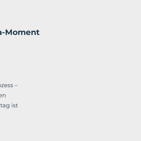
ha-Moment
zess –
nen
tag ist