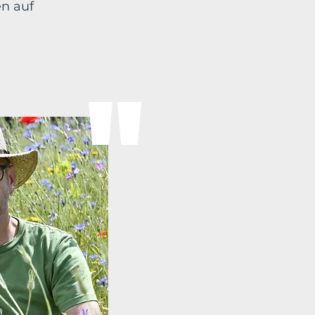
en auf
"