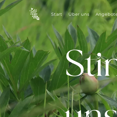
Start
Über uns
Angebot
St
uns