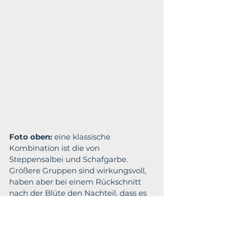
Foto oben:
 eine klassische 
Kombination ist die von 
Steppensalbei und Schafgarbe. 
Größere Gruppen sind wirkungsvoll, 
haben aber bei einem Rückschnitt 
nach der Blüte den Nachteil, dass es 
temporär und kurzzeitig ein ”Loch” 
gibt.  Planung: P. Pelz BUGA Erfurt 
2021