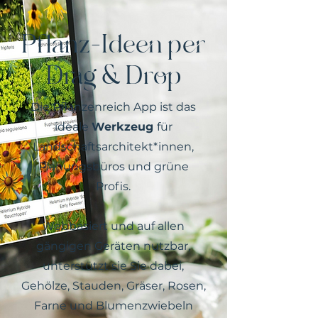
Pflanz-Ideen per
Drag & Drop
Die Pflanzenreich App ist das
ideale
Werkzeug
für
Landschaftsarchitekt*innen,
Planungsbüros und grüne
Profis.
Webbasiert und auf allen
gängigen Geräten nutzbar,
unterstützt sie Sie dabei,
Gehölze, Stauden, Gräser, Rosen,
Farne und Blumenzwiebeln