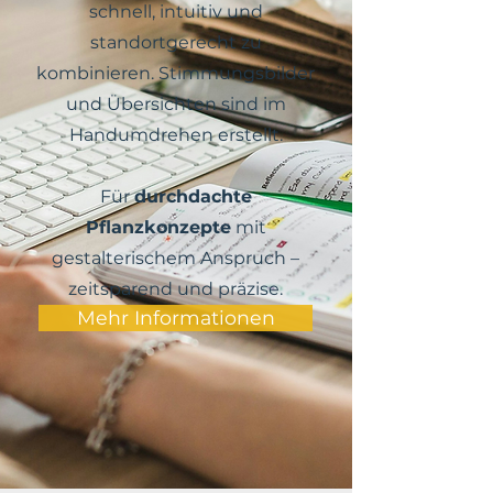
schnell, intuitiv und
standortgerecht zu
kombinieren. Stimmungsbilder
und Übersichten sind im
Handumdrehen erstellt.
Für
durchdachte
Pflanzkonzepte
mit
gestalterischem Anspruch –
zeitsparend und präzise.
Mehr Informationen