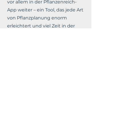
vor allem in der Pflanzenreich-
App weiter – ein Tool, das jede Art
von Pflanzplanung enorm
erleichtert und viel Zeit in der
Recherche spart.
Leonie ist selbstständig als
Pflanzplanerin aktiv und
betreuut die Pflanzenreich App
weiterhin. So bleibt unsere
Begeisterung für üppige und
funktionierende
Pflanzenlandschaften lebendig –
sei es in der App, in Beratung
oder in der Gestaltung neuer
Gärten.